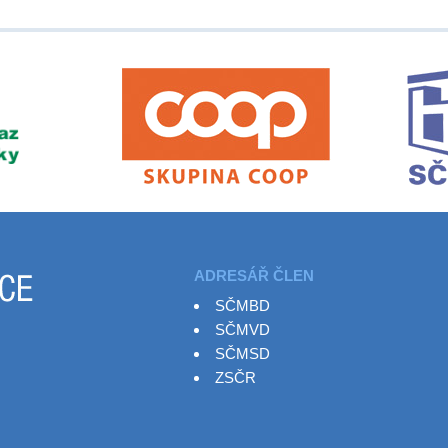
ADRESÁŘ ČLEN
SČMBD
SČMVD
SČMSD
ZSČR