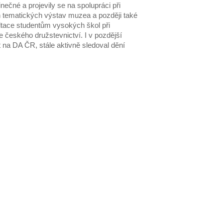
ečné a projevily se na spolupráci při
ch tematických výstav muzea a později také
tace studentům vysokých škol při
e českého družstevnictví. I v pozdější
na DA ČR, stále aktivně sledoval dění