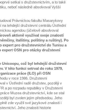
prvé setkal s družstevnictvím, a to také
atiku, neboť následně absolvoval Vyšší
studoval Právnickou fakultu Masarykovy
 na tehdejší družstevní centrálu Ústřední
omickou agendou (účelově absolvoval
ároveň aktivně využíval svoje znalostí
mčiny, italštiny, polštiny a ruštiny). Po
ko expert pro družstevnictví do Tunisu a
o expert OSN pro otázky družstevní
e Unicoopu, což byl tehdejší družstevní
. V této funkci setrval do roku 1979,
rganizace práce (ILO) při OSN
hodu v roce 1986. Družstevní
val v Ústřední radě družstev, později v
SFR a po rozpadu republiky v Družstevní
 práce Muzea družstevnictví, kde se stal
zději byl zvolen jejím předsedou. Jeho
plně zde využil své jazykové znalosti i
tevnictví. Jeho znalosti historie