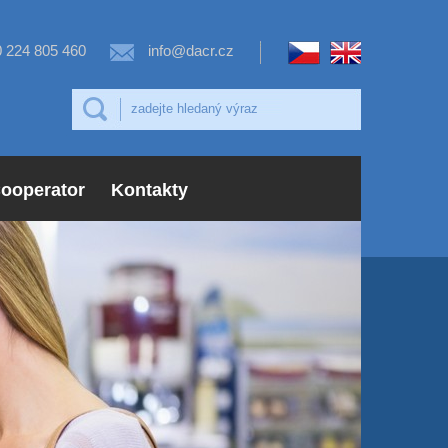
 224 805 460
info@dacr.cz
ooperator
Kontakty