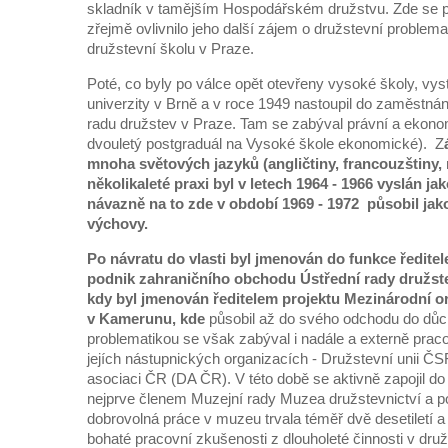
skladník v tamějším Hospodářském družstvu. Zde se po
zřejmě ovlivnilo jeho další zájem o družstevní problem
družstevní školu v Praze.
Poté, co byly po válce opět otevřeny vysoké školy, vy
univerzity v Brně a v roce 1949 nastoupil do zaměstnání
radu družstev v Praze. Tam se zabýval právní a ekon
dvouletý postgraduál na Vysoké škole ekonomické). Z
mnoha světových jazyků (angličtiny, francouzštiny, ně
několikaleté praxi byl v letech 1964 - 1966 vyslán ja
návazně na to zde v období 1969 - 1972 působil jak
výchovy.
Po návratu do vlasti byl jmenován do funkce ředitel
podnik zahraničního obchodu Ústřední rady družstev
kdy byl jmenován ředitelem projektu Mezinárodní o
v Kamerunu, kde
působil až do svého odchodu do důc
problematikou se však zabýval i nadále a externě praco
jejích nástupnických organizacích - Družstevní unii Č
asociaci ČR (DA ČR). V této době se aktivně zapojil do
nejprve členem Muzejní rady Muzea družstevnictví a po
dobrovolná práce v muzeu trvala téměř dvě desetiletí a 
bohaté pracovní zkušenosti z dlouholeté činnosti v družs