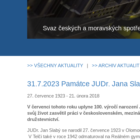
Svaz českých a moravských spotře
>> VŠECHNY AKTUALITY
|
>> ARCHIV AKTUALIT
31.7.2023 Památce JUDr. Jana Sl
27. července 1923 - 21. února 2018
V červenci tohoto roku uplyne 100. výročí narození 
svůj život zasvětil
práci v československém, meziná
družstevnictví.
JUDr. Jan Slabý se narodil 27. července 1923 v Olomouci
V Telči také v roce 1942 odmaturoval na Reálném gym