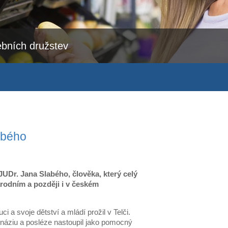
bních družstev
abého
JUDr. Jana Slabého, člověka, který celý
rodním a později i v českém
 a svoje dětství a mládí prožil v Telči.
náziu a posléze nastoupil jako pomocný