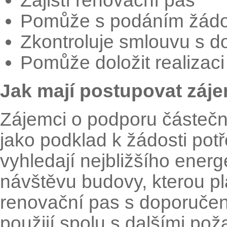
Zajistí renovační pas
Pomůže s podáním žádos
Zkontroluje smlouvu s d
Pomůže doložit realizac
Jak mají postupovat záj
Zájemci o podporu částečn
jako podklad k žádosti pot
vyhledají nejbližšího ene
návštěvu budovy, kterou plá
renovační pas s doporuče
použijí spolu s dalšími po