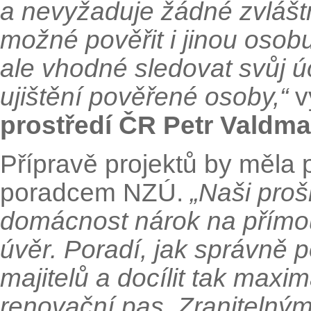
a nevyžaduje žádné zvláštn
možné pověřit i jinou osobu
ale vhodné sledovat svůj 
ujištění pověřené osoby,“
v
prostředí ČR Petr Valdm
Přípravě projektů by měla
poradcem NZÚ.
„Naši proš
domácnost nárok na přímo
úvěr. Poradí, jak správně 
majitelů a docílit tak maxi
renovační pas. Zranitelný