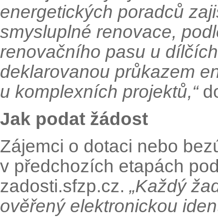
energetických poradců zaji
smysluplné renovace, pod
renovačního pasu u dílčíc
deklarovanou průkazem en
u komplexních projektů,“
do
Jak podat žádost
Zájemci o dotaci nebo bez
v předchozích etapách podá
zadosti.sfzp.cz.
„Každý žad
ověřený elektronickou ident