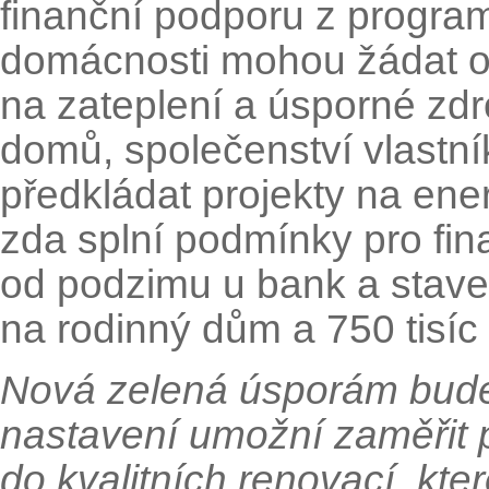
finanční podporu z progra
domácnosti mohou žádat o z
na zateplení a úsporné zdr
domů, společenství vlastn
předkládat projekty na en
zda splní podmínky pro fi
od podzimu u bank a staveb
na rodinný dům a 750 tisíc
Nová zelená úsporám bude f
nastavení umožní zaměřit p
do kvalitních renovací, k