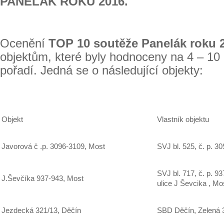
PANELÁK ROKU 2016.
Ocenění
TOP 10 soutěže Panelák roku 
objektům, které byly hodnoceny na 4 – 10
pořadí. Jedná se o následující objekty:
Objekt
Vlastník objektu
Javorová č .p. 3096-3109, Most
SVJ bl. 525, č. p. 3
SVJ bl. 717, č. p. 93
J.Ševčíka 937-943, Most
ulice J Ševcika , Mo
Jezdecká 321/13, Děčín
SBD Děčín, Zelená 3