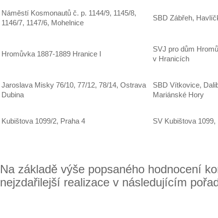
Náměstí Kosmonautů č. p. 1144/9, 1145/8,
SBD Zábřeh, Havlíč
1146/7, 1147/6, Mohelnice
SVJ pro dům Hromův
Hromůvka 1887-1889 Hranice I
v Hranicích
Jaroslava Misky 76/10, 77/12, 78/14, Ostrava
SBD Vítkovice, Dali
Dubina
Mariánské Hory
Kubištova 1099/2, Praha 4
SV Kubištova 1099,
Na základě výše popsaného hodnocení kom
nejzdařilejší realizace v následujícím pořad