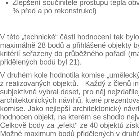
Zlepšení součinitele prostupu tepla ob
% před a po rekonstrukci)
V této „technické“ části hodnocení tak byl
maximálně 28 bodů a přihlášené objekty b
kritérií seřazeny do průběžného pořadí (m
přidělených bodů byl 21).
V druhém kole hodnotila komise „uměleck
z realizovaných objektů. Každý z členů in
subjektivně vybral deset, pro něj nejzdařile
architektonických návrhů, které prezentova
komise. Jako nejlepší architektonický návr
hodnocen objekt, na kterém se shodlo nej
Celkově body za „efekt“ ze 40 objektů získ
Možné maximum bodů přidělených v druhé