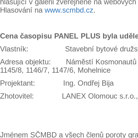
hlasující v galerii zveřejněné na webových
Hlasování na
www.scmbd.cz
.
Cena časopisu PANEL PLUS byla uděl
Vlastník: Stavební bytové družst
Adresa objektu: Náměstí Kosmonautů č.
1145/8, 1146/7, 1147/6, Mohelnice
Projektant: Ing. Ondřej Bija
Zhotovitel: LANEX Olomouc s.r.o.,
Jménem SČMBD a všech členů poroty gra