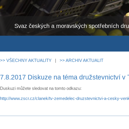
Svaz českých a moravských spotřebních dru
>> VŠECHNY AKTUALITY
|
>> ARCHIV AKTUALIT
7.8.2017 Diskuze na téma družstevnictví 
Duskuzi můžete sledovat na tomto odkazu:
http://www.zscr.cz/clanek/tv-zemedelec-druzstevnictvi-a-cesky-ve